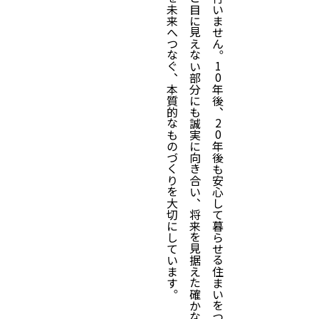
「高千穂のリフォーム」は、住まいの価値を未来へつなぐ、本質的なものづくりを大切にしています。
見た目の美しさだけでなく、構造や下地など目に見えない部分にも誠実に向き合い、将来を見据えた確かな施工を積み重ねてきました。
私たちは、今を整えるだけのリフォームは行いません。10年後、20年後も安心して暮らせる住まいをつくることが使命です。
式会社様より、リフォーム実績が特に優れている会社に贈
ました。
クリナップ様の賞は複数のランクがありますが、弊社の受
となりますが、このような名誉な賞をいただけたのは、日
ひとりのおかげと心より感謝申し上げます。
受賞の証としていただいた「盾」は、お客様から頂戴した
今回の栄誉に満足することなく、高千穂のリフォームは、
提供できるよう、技術とサービスの向上に努めてまいりま
水まわりのリフォームをご検討中のお客様は、確かな実績