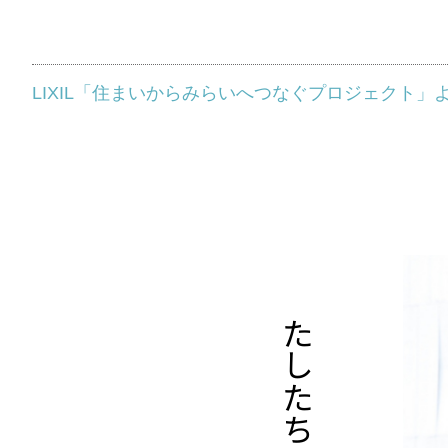
LIXIL「住まいからみらいへつなぐプロジェクト」
いつも当ホームページをご覧いただき、誠にありがとうご
せいただいた皆さまにとっても、大変嬉しいニュースをお
この度、高千穂のリフォームは、LIXILが主催する「住
感謝状をいただきました。
わたしたちの想い
このプロジェクトは、対象となるLIXILの窓やドアの購
ニセフ協会を通じて、気候変動の影響を受けている国や地域
窓やドアのリフォームをお任せくださったお客様お一人お