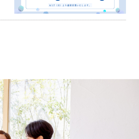
お任
して
本ユ
て