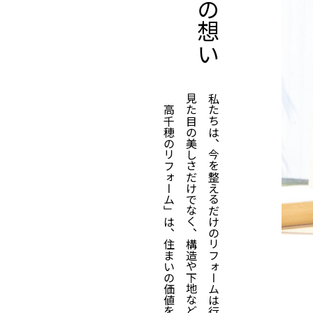
リフォームは、今ある住まいを大切に使い、性能を高める
住環境のご提案を通じて、地域社会、そして地球の未来に
ざいました！
4 月1 日より「高千穂のリフォーム」として新たに
いつも弊社をご利用いただき、誠にありがとうございます
2025 年より「株式会社サンエイ」の一員となった高千
いたします。
「高千穂」という名に込めた想いはそのままに、より一層
今後とも「高千穂のリフォーム」をどうぞよろしくお願い
クリナップ様より「プレミアムプラチナ賞」を受賞
このたび、高千穂のリフォームは、システムキッチンやユ