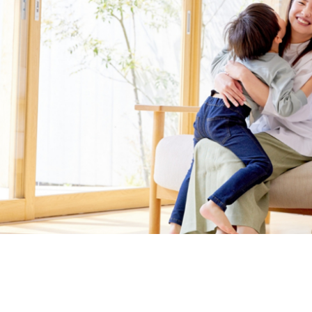
ことで環境負荷を減らすことができる、とてもサステナブルな選
少しずつでも貢献できるよう努めてまいります。 今回のプロ
始動します
。
穂事業部は、この春、より地域の皆様に親しまれる存在を目指し
、皆様の住まいの良き相談相手として尽力してまいる所存です
いたします。
いたしました！
ニットバスなどの水まわり設備で有名なメーカー、クリナップ