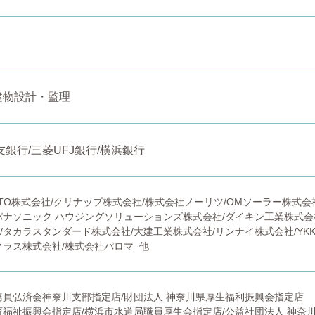
建物設計・監理
銀行/三菱UFJ銀行/横浜銀行
TO株式会社/クリナップ株式会社/株式会社ノーリツ/OMソーラー株式会
パナソニック ハウジングソリューションズ株式会社/ダイキン工業株式会
タカラスタンダード株式会社/大建工業株式会社/リンナイ株式会社/YKK 
クラス株式会社/株式会社パロマ 他
務員弘済会神奈川支部指定店/財団法人 神奈川県厚生福利振興会指定店
育福祉振興会指定店/横浜市水道局職員厚生会指定店/公益社団法人 神奈