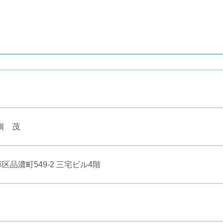
槇 茂
品濃町549-2 三宅ビル4階