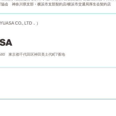
育協会 神奈川県支部・横浜市支部契約店/横浜市交通局厚生会契約店
UASA CO., LTD．）
8580 東京都千代田区神田美土代町7番地