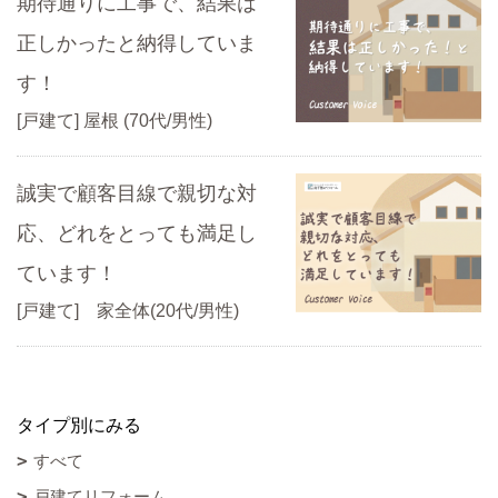
期待通りに工事で、結果は
正しかったと納得していま
す！
[戸建て] 屋根 (70代/男性)
誠実で顧客目線で親切な対
応、どれをとっても満足し
ています！
[戸建て] 家全体(20代/男性)
タイプ別にみる
すべて
戸建てリフォーム