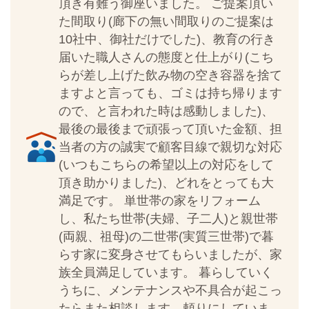
頂き有難う御座いました。 ご提案頂い
た間取り(廊下の無い間取りのご提案は
10社中、御社だけでした)、教育の行き
届いた職人さんの態度と仕上がり(こち
らが差し上げた飲み物の空き容器を捨て
ますよと言っても、ゴミは持ち帰ります
ので、と言われた時は感動しました)、
最後の最後まで頑張って頂いた金額、担
当者の方の誠実で顧客目線で親切な対応
(いつもこちらの希望以上の対応をして
頂き助かりました)、どれをとっても大
満足です。 単世帯の家をリフォーム
し、私たち世帯(夫婦、子二人)と親世帯
(両親、祖母)の二世帯(実質三世帯)で暮
らす家に変身させてもらいましたが、家
族全員満足しています。 暮らしていく
うちに、メンテナンスや不具合が起こっ
たらまた相談します。頼りにしていま