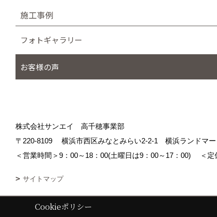
施工事例
フォトギャラリー
お客様の声
株式会社サンエイ 高千穂事業部
〒220-8109
横浜市西区みなとみらい2-2-1 横浜ランド
＜営業時間＞9：00～18：00(土曜日は9：00～17：00)
＜定
サイトマップ
Cookieポリシー
Copyright (c) Sanei corp. All Rights Reserved.
|
Produced by
ゴデスク