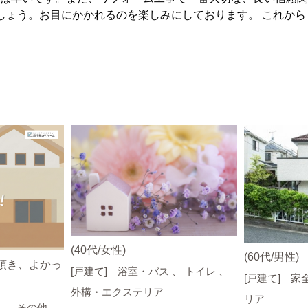
しょう。お目にかかれるのを楽しみにしております。 これか
(40代/女性)
(60代/男性)
頂き、よかっ
[戸建て] 浴室・バス 、 トイレ 、
[戸建て] 家
外構・エクステリア
リア
根 、 その他