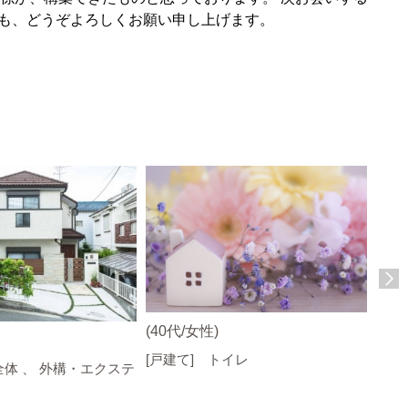
らも、どうぞよろしくお願い申し上げます。
(40代/女性)
(50
[戸建て] トイレ
[戸
全体 、 外構・エクステ