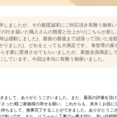
申しましたが、その都度誠実にご対応頂き有難う御座いま
教育の行き届いた職人さんの態度と仕上がり(こちらが差
時は感動しました)、最後の最後まで頑張って頂いた金額
りました)、どれをとっても大満足です。 単世帯の家
で暮らす家に変身させてもらいましたが、家族全員満足し
にしています。今回は本当に有難う御座いました。
きまして、ありがとうございました。また、最高の評価を頂け
下さったI様ご家族様の幸せを願い、これからも、末永くお役に
を持ちまして、無事完了することができました。ありがとうござ
ば幸いです。また、リフォーム工事で一番大切な、良い信頼関