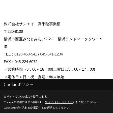
株式会社サンエイ 高千穂事業部
〒220-8109
横浜市西区みなとみらい2-2-1 横浜ランドマークタワー９
階
TEL：
0120-450-541
/
045-641-1234
FAX：045-224-6072
＜営業時間＞9：00～18：00(土曜日は9：00～17：00)
＜定休日＞日・祝・夏期・年末年始
Cookieポリシー
Copyright (c) Sanei corp. All Rights Reserved.
当サイトではCookieを使用します。
Cookieの使用に関する詳細は 「
プライバシーポリシー
」をご覧ください。
Produced by
ゴデスクリエイト
Cookieを受け入れるか拒否するか選択してください。