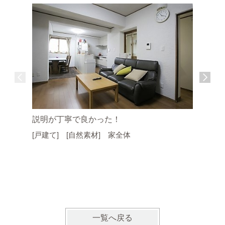
説明が丁寧で良かった！
[戸建て] [自然素材] 家全体
思い通り
す。
[マンシ
一覧へ戻る