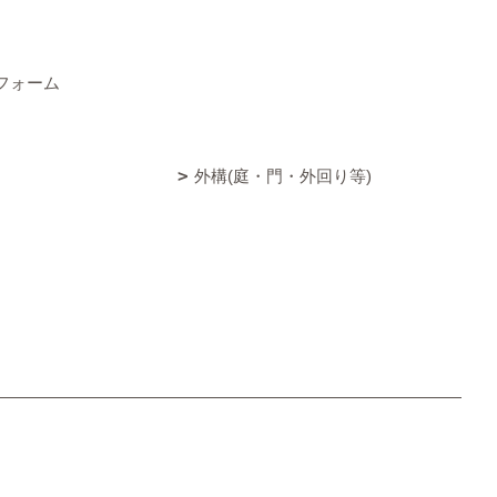
フォーム
外構(庭・門・外回り等)