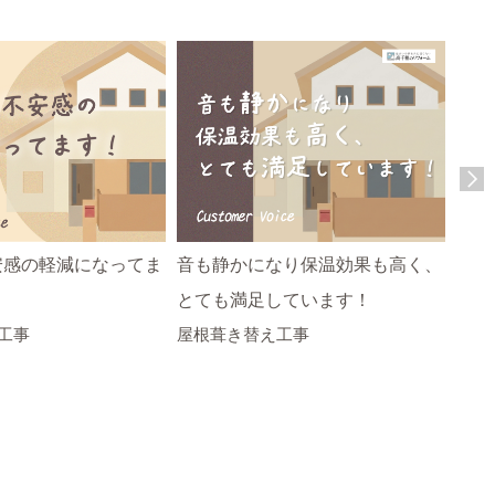
安感の軽減になってま
音も静かになり保温効果も高く、
耐久
とても満足しています！
目も
工事
屋根葺き替え工事
屋根