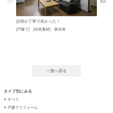
説明が丁寧で良かった！
[戸建て] [自然素材] 家全体
思い通り
す。
[マンシ
一覧へ戻る
タイプ別にみる
すべて
戸建てリフォーム