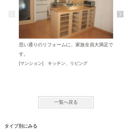
イメージ
思い通りのリフォームに、家族全員大満足で
います。
す。
[マンシ
[マンション] キッチン、リビング
窓・サッ
一覧へ戻る
タイプ別にみる