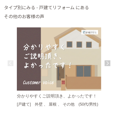
タイプ別にみる - 戸建てリフォーム にある
その他のお客様の声
(40代/女
分かりやすくご説明頂き、よかったです！
[戸建て]
[戸建て] 外壁 、 屋根 、 その他 (50代/男性)
ステリ