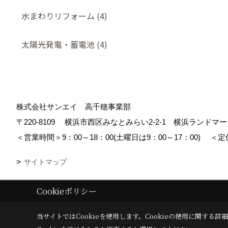
水まわりリフォーム (4)
太陽光発電・蓄電池 (4)
株式会社サンエイ 高千穂事業部
〒220-8109
横浜市西区みなとみらい2-2-1 横浜ランド
＜営業時間＞9：00～18：00(土曜日は9：00～17：00)
＜定
サイトマップ
Cookieポリシー
Copyright (c) Sanei corp. All Rights Reserved.
|
Produced by
ゴデスク
当サイトではCookieを使用します。
Cookieの使用に関する詳細