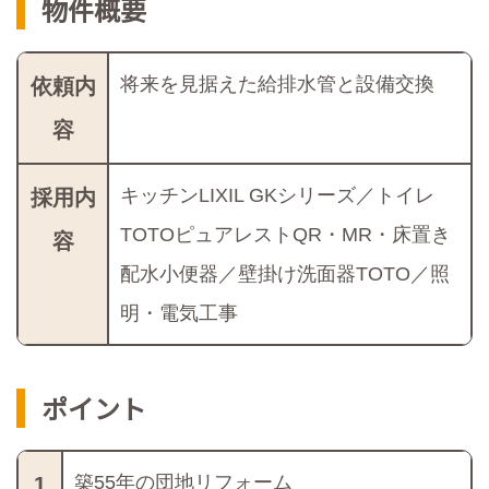
物件概要
将来を見据えた給排水管と設備交換
依頼内
容
キッチンLIXIL GKシリーズ／トイレ
採用内
TOTOピュアレストQR・MR・床置き
容
配水小便器／壁掛け洗面器TOTO／照
明・電気工事
ポイント
築55年の団地リフォーム
1