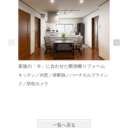
家族の「今」に合わせた断捨離リフォーム
タイルで
キッチン／内窓／床断熱／バーチカルブライン
ォーム
ド／防犯カメラ
洗面化粧
一覧へ戻る