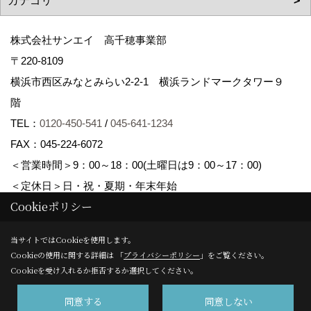
株式会社サンエイ 高千穂事業部
〒220-8109
横浜市西区みなとみらい2-2-1 横浜ランドマークタワー９
階
TEL：
0120-450-541
/
045-641-1234
FAX：045-224-6072
＜営業時間＞9：00～18：00(土曜日は9：00～17：00)
＜定休日＞日・祝・夏期・年末年始
Cookieポリシー
Copyright (c) Sanei corp. All Rights Reserved.
当サイトではCookieを使用します。
Cookieの使用に関する詳細は 「
プライバシーポリシー
」をご覧ください。
Produced by
ゴデスクリエイト
Cookieを受け入れるか拒否するか選択してください。
同意する
同意しない