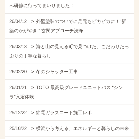
へ研修に行ってまいりました！
26/04/12
外壁塗装のついでに足元もピカピカに！“新
築のかがやき ” 玄関アプローチ洗浄
26/03/13
海と山の見える町で見つけた、こだわりたっ
ぷりの丁寧な暮らし
26/02/20
冬のシャッター工事
26/01/21
TOTO 最高級グレードユニットバス “シン
ラ”入浴体験
25/12/22
節電ガラスコート施工レポ
25/10/22
横浜から考える、エネルギーと暮らしの未来