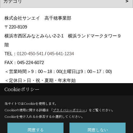
株式会社サンエイ 高千穂事業部
〒220-8109
横浜市西区みなとみらい2-2-1 横浜ランドマークタワー９
階
TEL：
0120-450-541
/
045-641-1234
FAX：045-224-6072
＜営業時間＞9：00～18：00(土曜日は9：00～17：00)
＜定休日＞日・祝・夏期・年末年始
Cookieポリシー
Copyright (c) Sanei corp. All Rights Reserved.
当サイトではCookieを使用します。
Cookieの使用に関する詳細は 「
プライバシーポリシー
」をご覧ください。
Produced by
ゴデスクリエイト
Cookieを受け入れるか拒否するか選択してください。
同意する
同意しない