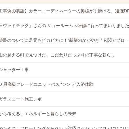
工事例の裏話】カラーコーディネーターの奥様が手掛ける、凄腕DI
日ウッドテック」さんの ショールームへ研修に行ってまいりまし
塗装のついでに足元もピカピカに！“新築のかがやき ” 玄関アプロ
山の見える町で見つけた、こだわりたっぷりの丁寧な暮らし
シャッター工事
TO 最高級グレードユニットバス “シンラ”入浴体験
ガラスコート施工レポ
から考える、エネルギーと暮らしの未来
のために！フローリングからペット対応クッションフロアにDIYリ