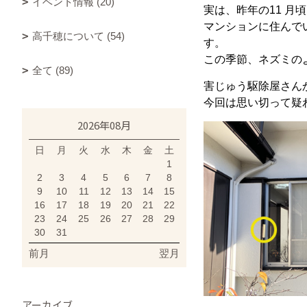
イベント情報 (20)
実は、昨年の11 
マンションに住んで
高千穂について (54)
す。
この季節、ネズミの
全て (89)
害じゅう駆除屋さん
今回は思い切って疑
2026年08月
日
月
火
水
木
金
土
1
2
3
4
5
6
7
8
9
10
11
12
13
14
15
16
17
18
19
20
21
22
23
24
25
26
27
28
29
30
31
前月
翌月
アーカイブ