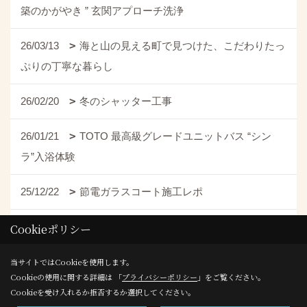
築のかがやき ” 玄関アプローチ洗浄
26/03/13
海と山の見える町で見つけた、こだわりたっ
ぷりの丁寧な暮らし
26/02/20
冬のシャッター工事
26/01/21
TOTO 最高級グレードユニットバス “シン
ラ”入浴体験
25/12/22
節電ガラスコート施工レポ
25/10/22
横浜から考える、エネルギーと暮らしの未来
Cookieポリシー
25/09/16
愛犬のために！フローリングからペット対応
当サイトではCookieを使用します。
Cookieの使用に関する詳細は 「
プライバシーポリシー
」をご覧ください。
クッションフロアにDIYリフォームしてみた！
Cookieを受け入れるか拒否するか選択してください。