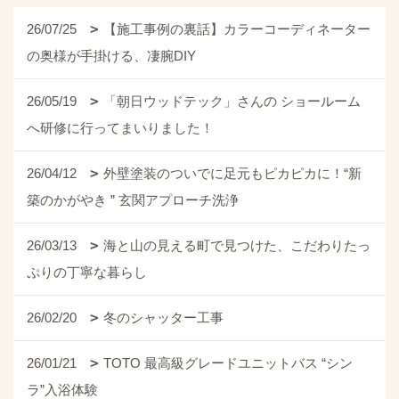
26/07/25
【施工事例の裏話】カラーコーディネーター
の奥様が手掛ける、凄腕DIY
26/05/19
「朝日ウッドテック」さんの ショールーム
へ研修に行ってまいりました！
26/04/12
外壁塗装のついでに足元もピカピカに！“新
築のかがやき ” 玄関アプローチ洗浄
26/03/13
海と山の見える町で見つけた、こだわりたっ
ぷりの丁寧な暮らし
26/02/20
冬のシャッター工事
26/01/21
TOTO 最高級グレードユニットバス “シン
ラ”入浴体験