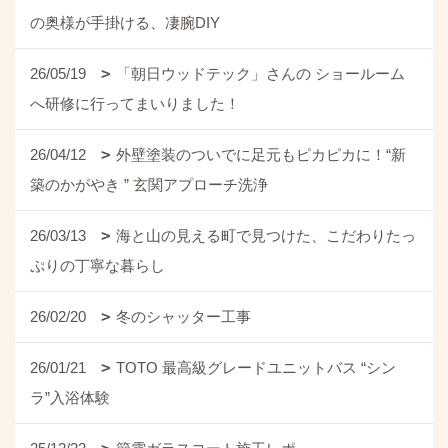
の奥様が手掛ける、凄腕DIY
26/05/19
「朝日ウッドテック」さんの ショールーム
へ研修に行ってまいりました！
26/04/12
外壁塗装のついでに足元もピカピカに！“新
築のかがやき ” 玄関アプローチ洗浄
26/03/13
海と山の見える町で見つけた、こだわりたっ
ぷりの丁寧な暮らし
26/02/20
冬のシャッター工事
26/01/21
TOTO 最高級グレードユニットバス “シン
ラ”入浴体験