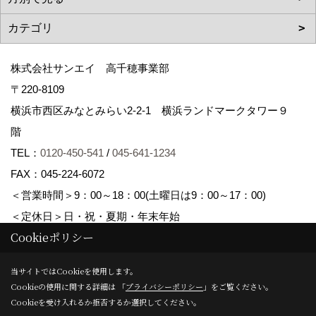
株式会社サンエイ 高千穂事業部
〒220-8109
横浜市西区みなとみらい2-2-1 横浜ランドマークタワー９
階
TEL：
0120-450-541
/
045-641-1234
FAX：045-224-6072
＜営業時間＞9：00～18：00(土曜日は9：00～17：00)
＜定休日＞日・祝・夏期・年末年始
Cookieポリシー
Copyright (c) Sanei corp. All Rights Reserved.
当サイトではCookieを使用します。
Cookieの使用に関する詳細は 「
プライバシーポリシー
」をご覧ください。
Produced by
ゴデスクリエイト
Cookieを受け入れるか拒否するか選択してください。