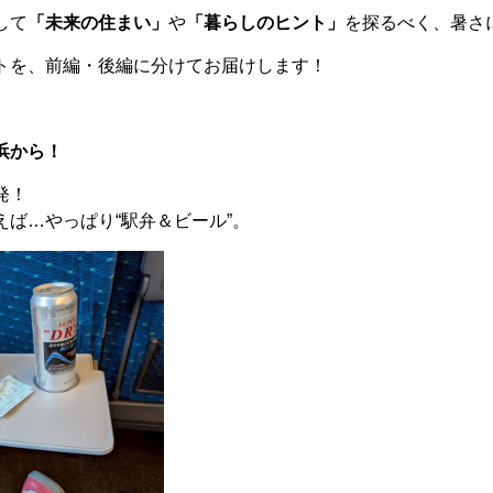
して
「未来の住まい」
や
「暮らしのヒント」
を探るべく、暑さ
トを、前編・後編に分けてお届けします！
浜から！
発！
えば…やっぱり“駅弁＆ビール”。