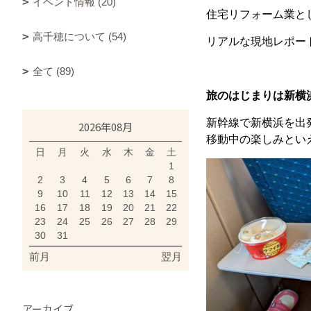
イベント情報 (20)
住宅リフォーム業と
高千穂について (54)
リアルな現地レポー
全て (89)
旅のはじまりは新横
新幹線で新横浜を出
2026年08月
移動中の楽しみとい
日
月
火
水
木
金
土
1
2
3
4
5
6
7
8
9
10
11
12
13
14
15
16
17
18
19
20
21
22
23
24
25
26
27
28
29
30
31
前月
翌月
アーカイブ