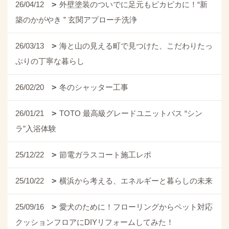
26/04/12
外壁塗装のついでに足元もピカピカに！“新
築のかがやき ” 玄関アプローチ洗浄
26/03/13
海と山の見える町で見つけた、こだわりたっ
ぷりの丁寧な暮らし
26/02/20
冬のシャッター工事
26/01/21
TOTO 最高級グレードユニットバス “シン
ラ”入浴体験
25/12/22
節電ガラスコート施工レポ
25/10/22
横浜から考える、エネルギーと暮らしの未来
25/09/16
愛犬のために！フローリングからペット対応
クッションフロアにDIYリフォームしてみた！