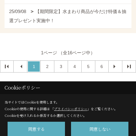
25/09/08
【期間限定】水まわり商品が今だけ特価＆抽
選プレゼント実施中！
1ページ （全16ページ中）
1
2
3
4
5
6
Cookieポリシー
当サイトではCookieを使用します。
Cookieの使用に関する詳細は 「
プライバシーポリシー
」をご覧ください。
Cookieを受け入れるか拒否するか選択してください。
株式会社サンエイ 高千穂事業部
同意する
同意しない
〒220-8109