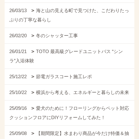
26/03/13
海と山の見える町で見つけた、こだわりたっ
ぷりの丁寧な暮らし
26/02/20
冬のシャッター工事
26/01/21
TOTO 最高級グレードユニットバス “シン
ラ”入浴体験
25/12/22
節電ガラスコート施工レポ
25/10/22
横浜から考える、エネルギーと暮らしの未来
25/09/16
愛犬のために！フローリングからペット対応
クッションフロアにDIYリフォームしてみた！
25/09/08
【期間限定】水まわり商品が今だけ特価＆抽