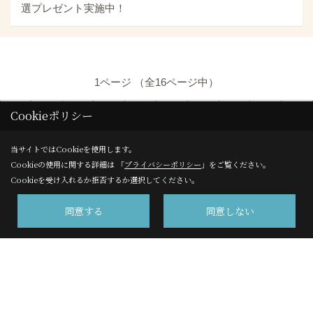
選プレゼント実施中！
1ページ （全16ページ中）
Cookieポリシー
1
2
3
4
5
6
当サイトではCookieを使用します。
Cookieの使用に関する詳細は 「
プライバシーポリシー
」をご覧ください。
Cookieを受け入れるか拒否するか選択してください。
同意する
同意しない
株式会社サンエイ 高千穂事業部
〒220-8109
横浜市西区みなとみらい2-2-1 横浜ランドマークタワー９
階