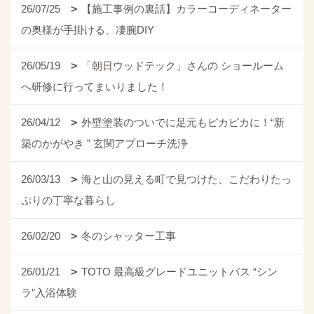
26/07/25
【施工事例の裏話】カラーコーディネーター
の奥様が手掛ける、凄腕DIY
26/05/19
「朝日ウッドテック」さんの ショールーム
へ研修に行ってまいりました！
26/04/12
外壁塗装のついでに足元もピカピカに！“新
築のかがやき ” 玄関アプローチ洗浄
26/03/13
海と山の見える町で見つけた、こだわりたっ
ぷりの丁寧な暮らし
26/02/20
冬のシャッター工事
26/01/21
TOTO 最高級グレードユニットバス “シン
ラ”入浴体験