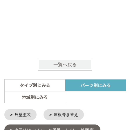
明るく開
の暮らし
一覧へ戻る
タイプ別にみる
パーツ別にみる
地域別にみる
外壁塗装
屋根葺き替え
水回り(キッチン・お風呂・トイレ・洗面等)