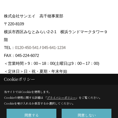
株式会社サンエイ 高千穂事業部
〒220-8109
横浜市西区みなとみらい2-2-1 横浜ランドマークタワー９
階
TEL：
0120-450-541
/
045-641-1234
FAX：045-224-6072
＜営業時間＞9：00～18：00(土曜日は9：00～17：00)
＜定休日＞日・祝・夏期・年末年始
Cookieポリシー
Copyright (c) Sanei corp. All Rights Reserved.
当サイトではCookieを使用します。
Cookieの使用に関する詳細は 「
プライバシーポリシー
」をご覧ください。
Produced by
ゴデスクリエイト
Cookieを受け入れるか拒否するか選択してください。
同意する
同意しない