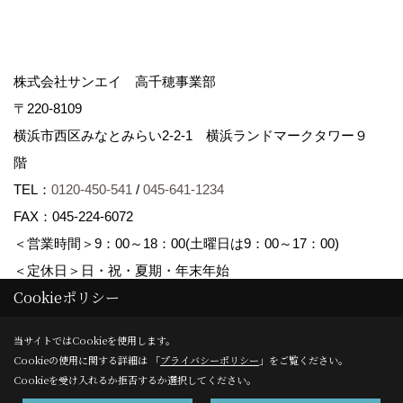
株式会社サンエイ 高千穂事業部
〒220-8109
横浜市西区みなとみらい2-2-1 横浜ランドマークタワー９
階
TEL：
0120-450-541
/
045-641-1234
FAX：045-224-6072
＜営業時間＞9：00～18：00(土曜日は9：00～17：00)
＜定休日＞日・祝・夏期・年末年始
Cookieポリシー
Copyright (c) Sanei corp. All Rights Reserved.
当サイトではCookieを使用します。
Cookieの使用に関する詳細は 「
プライバシーポリシー
」をご覧ください。
Produced by
ゴデスクリエイト
Cookieを受け入れるか拒否するか選択してください。