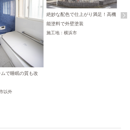
絶妙な配色で仕上がり満足！高機
まる
能塗料で外壁塗装
エコ
施工地：横浜市
施工
ームで睡眠の質も改
市以外