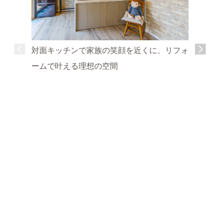
対面キッチンで家族の笑顔を近くに、リフォ
ームで叶える理想の空間
明るく開
の暮らし