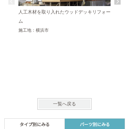
人工木材を取り入れたウッドデッキリフォー
ム
施工地：横浜市
宅配BO
施工地：
一覧へ戻る
タイプ別にみる
パーツ別にみる