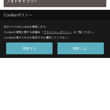
フォトギャラリー
完工事例
Cookieポリシー
当サイトではCookieを使用します。
お客様の声
Cookieの使用に関する詳細は 「
プライバシーポリシー
」をご覧ください。
Cookieを受け入れるか拒否するか選択してください。
同意する
同意しない
株式会社サンエイ 高千穂事業部
〒220-8109
横浜市西区みなとみらい2-2-1 横浜ランドマークタワー９
階
TEL：
0120-450-541
/
045-641-1234
FAX：045-224-6072
＜営業時間＞9：00～18：00(土曜日は9：00～17：00)
＜定休日＞日・祝・夏期・年末年始