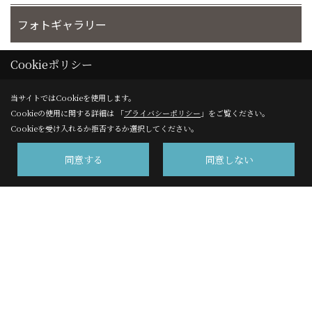
フォトギャラリー
完工事例
Cookieポリシー
当サイトではCookieを使用します。
お客様の声
Cookieの使用に関する詳細は 「
プライバシーポリシー
」をご覧ください。
Cookieを受け入れるか拒否するか選択してください。
同意する
同意しない
株式会社サンエイ 高千穂事業部
〒220-8109
横浜市西区みなとみらい2-2-1 横浜ランドマークタワー９
階
TEL：
0120-450-541
/
045-641-1234
FAX：045-224-6072