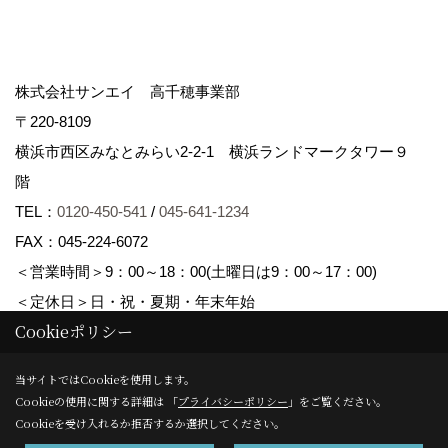
株式会社サンエイ 高千穂事業部
〒220-8109
横浜市西区みなとみらい2-2-1 横浜ランドマークタワー９
階
TEL：
0120-450-541
/
045-641-1234
FAX：045-224-6072
＜営業時間＞9：00～18：00(土曜日は9：00～17：00)
＜定休日＞日・祝・夏期・年末年始
Cookieポリシー
Copyright (c) Sanei corp. All Rights Reserved.
当サイトではCookieを使用します。
Cookieの使用に関する詳細は 「
プライバシーポリシー
」をご覧ください。
Produced by
ゴデスクリエイト
Cookieを受け入れるか拒否するか選択してください。