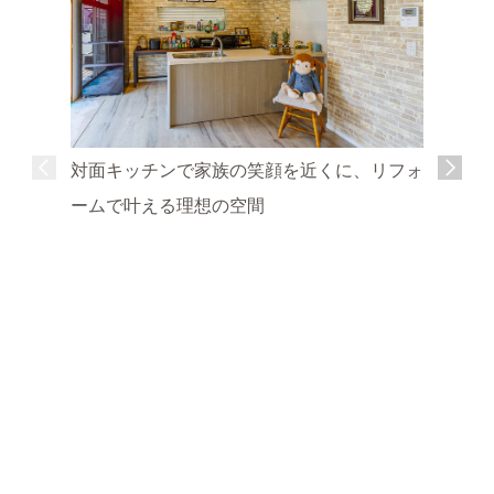
対面キッチンで家族の笑顔を近くに、リフォ
ームで叶える理想の空間
明るく開