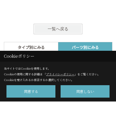
の暮らし
一覧へ戻る
タイプ別にみる
パーツ別にみる
Cookieポリシー
地域別にみる
当サイトではCookieを使用します。
外壁塗装
屋根葺き替え
Cookieの使用に関する詳細は 「
プライバシーポリシー
」をご覧ください。
Cookieを受け入れるか拒否するか選択してください。
水回り(キッチン・お風呂・トイレ・洗面等)
同意する
同意しない
改修・改造
外構(庭・門・外回り等)
その他