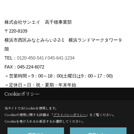
株式会社サンエイ 高千穂事業部
〒220-8109
横浜市西区みなとみらい2-2-1 横浜ランドマークタワー９
階
TEL：
0120-450-541
/
045-641-1234
FAX：045-224-6072
＜営業時間＞9：00～18：00(土曜日は9：00～17：00)
＜定休日＞日・祝・夏期・年末年始
Cookieポリシー
Copyright (c) Sanei corp. All Rights Reserved.
当サイトではCookieを使用します。
Cookieの使用に関する詳細は 「
プライバシーポリシー
」をご覧ください。
Produced by
ゴデスクリエイト
Cookieを受け入れるか拒否するか選択してください。