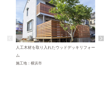
人工木材を取り入れたウッドデッキリフォー
ム
施工地：横浜市
宅配BO
施工地：