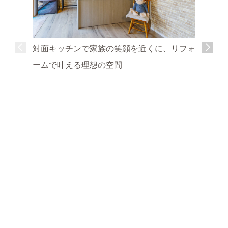
対面キッチンで家族の笑顔を近くに、リフォ
ームで叶える理想の空間
明るく開
の暮らし