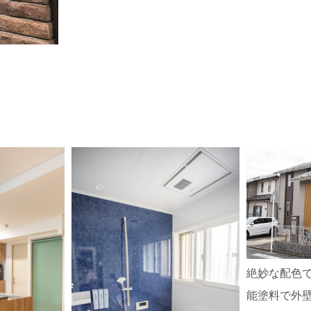
絶妙な配色
能塗料で外