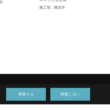
市
施工地：横浜市
車イ
フォ
施工
同意する
同意しない