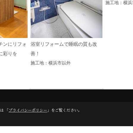
施工地：横浜
チンにリフォ
浴室リフォームで睡眠の質も改
に彩りを
善！
施工地：横浜市以外
一覧へ戻る
は 「
プライバシーポリシー
」をご覧ください。
みる
地域別にみる