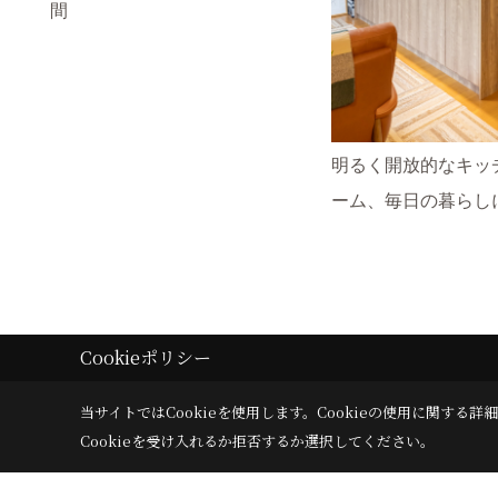
間
明るく開放的なキッ
ーム、毎日の暮らし
Cookieポリシー
当サイトではCookieを使用します。
Cookieの使用に関する詳細
タイプ別にみる
パーツ別に
Cookieを受け入れるか拒否するか選択してください。