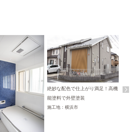
絶妙な配色で仕上がり満足！高機
まる
能塗料で外壁塗装
エコ
施工地：横浜市
施工