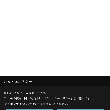
明るく開
の暮らし
Cookieポリシー
一覧へ戻る
当サイトではCookieを使用します。
Cookieの使用に関する詳細は 「
プライバシーポリシー
」をご覧ください。
タイプ別にみる
パーツ別にみる
Cookieを受け入れるか拒否するか選択してください。