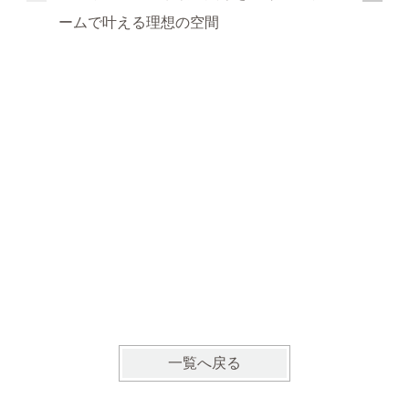
ームで叶える理想の空間
明るく開
の暮らし
一覧へ戻る