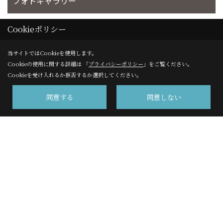
フォトギャラリー
完工事例
Cookieポリシー
当サイトではCookieを使用します。
お客様の声
Cookieの使用に関する詳細は 「
プライバシーポリシー
」をご覧ください。
Cookieを受け入れるか拒否するか選択してください。
同意する
同意しない
株式会社サンエイ 高千穂事業部
〒220-8109
横浜市西区みなとみらい2-2-1 横浜ランドマークタワー９
階
TEL：
0120-450-541
/
045-641-1234
FAX：045-224-6072
＜営業時間＞9：00～18：00(土曜日は9：00～17：00)
＜定休日＞日・祝・夏期・年末年始