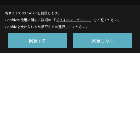
当サイトではCookieを使用します。
Cookieの使用に関する詳細は 「
プライバシーポリシー
」をご覧ください。
Cookieを受け入れるか拒否するか選択してください。
施工事例
同意する
同意しない
フォトギャラリー
完工事例
お客様の声
株式会社サンエイ 高千穂事業部
〒220-8109
横浜市西区みなとみらい2-2-1 横浜ランドマークタワー９