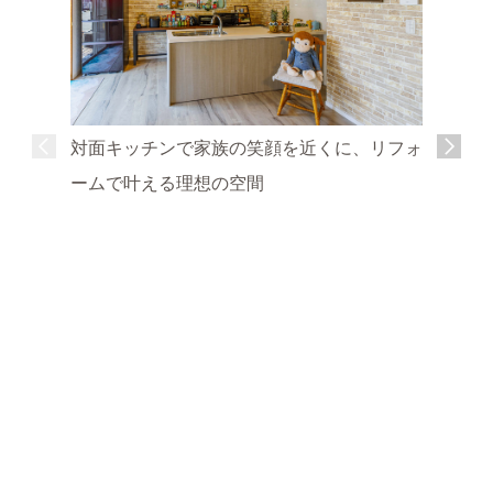
対面キッチンで家族の笑顔を近くに、リフォ
ームで叶える理想の空間
明るく開
の暮らし