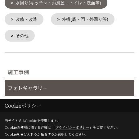
水回り(キッチン・お風呂・トイレ・洗面等)
改修・改造
外構(庭・門・外回り等)
その他
施工事例
フォトギャラリー
完工事例
Cookieポリシー
当サイトではCookieを使用します。
お客様の声
Cookieの使用に関する詳細は 「
プライバシーポリシー
」をご覧ください。
Cookieを受け入れるか拒否するか選択してください。