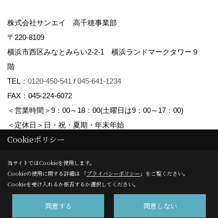
株式会社サンエイ 高千穂事業部
〒220-8109
横浜市西区みなとみらい2-2-1 横浜ランドマークタワー９
階
TEL：
0120-450-541
/
045-641-1234
FAX：045-224-6072
＜営業時間＞9：00～18：00(土曜日は9：00～17：00)
＜定休日＞日・祝・夏期・年末年始
Cookieポリシー
Copyright (c) Sanei corp. All Rights Reserved.
当サイトではCookieを使用します。
Cookieの使用に関する詳細は 「
プライバシーポリシー
」をご覧ください。
Produced by
ゴデスクリエイト
Cookieを受け入れるか拒否するか選択してください。
同意する
同意しない