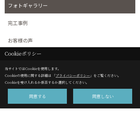
フォトギャラリー
完工事例
お客様の声
Cookieポリシー
当サイトではCookieを使用します。
Cookieの使用に関する詳細は 「
プライバシーポリシー
」をご覧ください。
株式会社サンエイ 高千穂事業部
Cookieを受け入れるか拒否するか選択してください。
〒220-8109
同意する
同意しない
横浜市西区みなとみらい2-2-1 横浜ランドマークタワー９
階
TEL：
0120-450-541
/
045-641-1234
FAX：045-224-6072
＜営業時間＞9：00～18：00(土曜日は9：00～17：00)