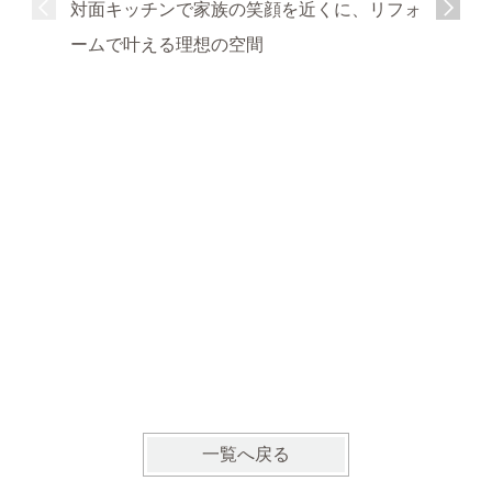
対面キッチンで家族の笑顔を近くに、リフォ
ームで叶える理想の空間
明るく開
の暮らし
一覧へ戻る