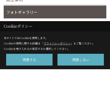
フォトギャラリー
完工事例
Cookieポリシー
当サイトではCookieを使用します。
お客様の声
Cookieの使用に関する詳細は 「
プライバシーポリシー
」をご覧ください。
Cookieを受け入れるか拒否するか選択してください。
同意する
同意しない
株式会社サンエイ 高千穂事業部
〒220-8109
横浜市西区みなとみらい2-2-1 横浜ランドマークタワー９
階
TEL：
0120-450-541
/
045-641-1234
FAX：045-224-6072