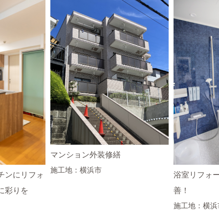
マンション外装修繕
施工地：横浜市
チンにリフォ
浴室リフォ
に彩りを
善！
施工地：横浜