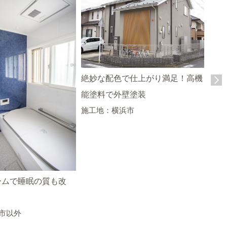
絶妙な配色で仕上がり満足！高機
まる
能塗料で外壁塗装
エコ
施工地：横浜市
施工
ームで睡眠の質も改
市以外