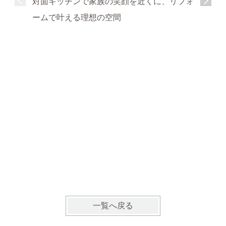
対面キッチンで家族の笑顔を近くに、リフォ
ームで叶える理想の空間
明るく開
の暮らし
一覧へ戻る